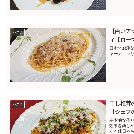
【白いア
パスタ
ィ【ロー
日本でお馴
ャーナ、グリ
干し椎茸
パスタ
【シェフ
基本的な作
効果を楽しめ
ある休日や