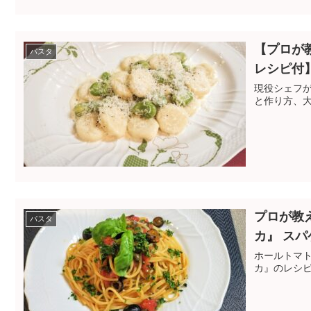
【プロが
パスタ
レシピ付
現役シェフ
と作り方、
プロが教
パスタ
カ』 ス
ホールトマ
カ』のレシ