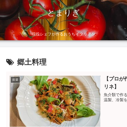
とまりぎ
現役シェフが作るおうちイタリアン
郷土料理
【プロが
前菜
リネ】
魚介類で作
温製、冷製