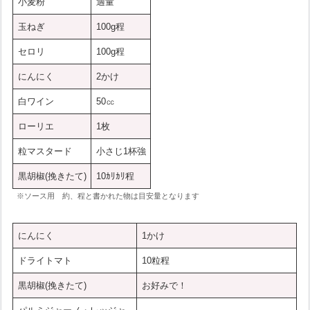
小麦粉
適量
玉ねぎ
100g程
セロリ
100g程
にんにく
2かけ
白ワイン
50㏄
ローリエ
1枚
粒マスタード
小さじ1杯強
黒胡椒(挽きたて)
10ｶﾘｶﾘ程
※ソース用 約、程と書かれた物は目安量となります
にんにく
1かけ
ドライトマト
10粒程
黒胡椒(挽きたて)
お好みで！