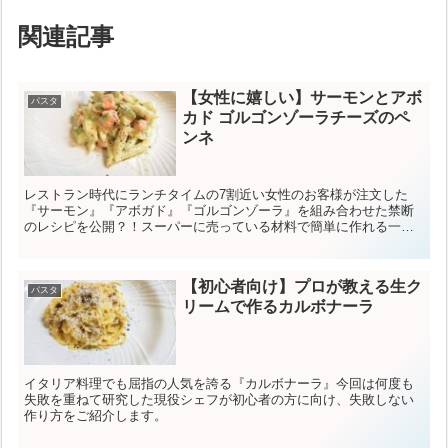
関連記事
【女性に嬉しい】サーモンとアボ
パスタ
カド ゴルゴンゾーラチーズのペ
ンネ
レストラン時代にランチタイムの7割近い女性のお客様が注文した
『サーモン』『アボガド』『ゴルゴンゾーラ』を組み合わせた禁断
のレシピを公開？！スーパーに売っている材料で簡単に作れる一品
ですので是非おうちで作ってみてください。
【初心者向け】プロが教える生ク
パスタ
リームで作るカルボナーラ
イタリア料理でも屈指の人気を誇る『カルボナーラ』今回は何度も
失敗を重ねて研究した現役シェフが初心者の方に向け、失敗しない
作り方をご紹介します。