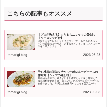
こちらの記事もオススメ
【プロが教える】もちもちニョッキの黄金比
【ソースレシピ付】
現役シェフがレストランクオリティの【もちもちニョッ
キ】の黄金比と作り方、大事なポイント、オススメのソー
スをご紹介します！！
tomarigi.blog
2023.05.23
干し椎茸の旨味を活かしたボロネーゼソースの
作り方【シェフの隠し味】
基本的な作り方は変えずに干し椎茸とその戻し汁加えて、
旨味の相乗効果を楽しめる1ランク上のボロネーゼソース
を作りました。 時間のある休日やちょっと贅沢な一時に
作ってもらいたいレシピです。
tomarigi.blog
2023.05.08