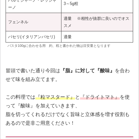
パルミジャーノ・レッジャ
3～5g程
ーノ
適量 ※相性が抜群に良いのでオス
フェンネル
スメ
パセリ(イタリアンパセリ)
適量
パスタ100gに合わせる用 約、程と書かれた物は目安量となります
冒頭で書いた通り今回は
『脂』に対して『酸味』
を合わ
せて味を組み立てます。
この料理では
『粒マスタード』
と
『ドライトマト』
を使
って『酸味』を加えていきます、
脂を切ってくれるだけでなく旨味と立体感を増す役割も
あるので是非ご用意ください！