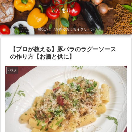
とまりぎ
現役シェフが作るおうちイタリアン
【プロが教える】豚バラのラグーソース
の作り方【お酒と供に】
パスタ