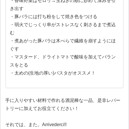
・香味野菜はセロリ→玉ねぎの順に炒めて深みを引
き出す
・豚バラには打ち粉をして焼き色をつける
・弱火でじっくり串がストレスなく刺さるまで煮込
む
・煮あがった豚バラは木べらで繊維を崩すようにほ
ぐす
・マスタード、ドライトマトで酸味を加えてバラン
スをとる
・太めの(生地の厚い)パスタがオススメ！
手に入りやすい材料で作れる酒泥棒な一品、是非レパー
トリーに加えてお役立てください！
それでは、また。Arrivederci!!